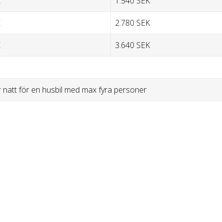
K
1.540 SEK
K
2.780 SEK
K
3.640 SEK
r natt för en husbil med max fyra personer