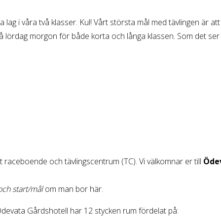
a lag i våra två klasser. Kul! Vårt största mål med tävlingen är a
 lördag morgon för både korta och långa klassen. Som det ser 
t raceboende och tävlingscentrum (TC). Vi välkomnar er till
Ödev
och start/mål
om man bor här.
devata Gårdshotell har 12 stycken rum fördelat på: