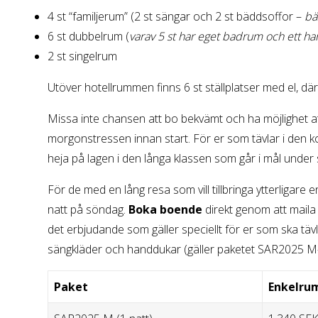
4 st “familjerum” (2 st sängar och 2 st bäddsoffor –
bä
6 st dubbelrum (
varav 5 st har eget badrum och ett h
2 st singelrum
Utöver hotellrummen finns 6 st ställplatser med el, dä
Missa inte chansen att bo bekvämt och ha möjlighet att v
morgonstressen innan start. För er som tävlar i den ko
heja på lagen i den långa klassen som går i mål unde
För de med en lång resa som vill tillbringa ytterligare 
natt på söndag.
Boka boende
direkt genom att mail
det erbjudande som gäller speciellt för er som ska tä
sängkläder och handdukar (gäller paketet SAR2025 M-XL
Paket
Enkelru