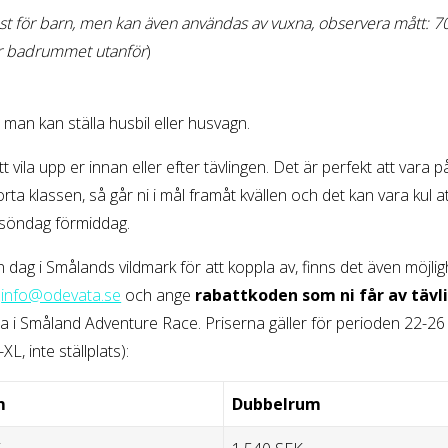
st för barn, men kan även användas av vuxna, observera mått: 7
ar badrummet utanför
)
r man kan ställa husbil eller husvagn.
ila upp er innan eller efter tävlingen. Det är perfekt att vara på
rta klassen, så går ni i mål framåt kvällen och det kan vara kul 
r söndag förmiddag.
en dag i Smålands vildmark för att koppla av, finns det även möjli
a
info@odevata.se
och ange
rabattkoden som ni får av tävl
vla i Småland Adventure Race. Priserna gäller för perioden 22-2
, inte ställplats):
m
Dubbelrum